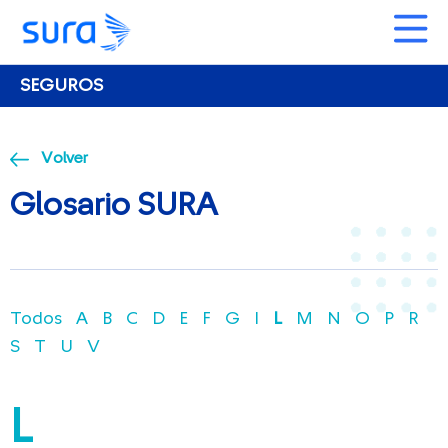
SEGUROS
Volver
Glosario SURA
Banner Beneficios – Copy
Todos
A
B
C
D
E
F
G
I
L
M
N
O
P
R
Banner Beneficios
S
T
U
V
10 cosas que debes revisar en
tu auto antes de carnavales
L
Feria de David 2025: Todo lo
que necesitas saber