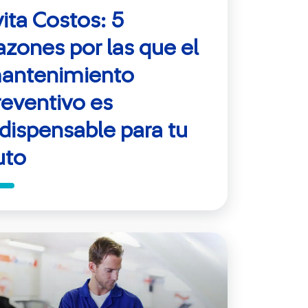
vita Costos: 5
azones por las que el
antenimiento
reventivo es
ndispensable para tu
uto