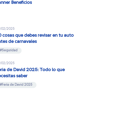
Banner Beneficios
nner Beneficios
10 cosas que debes revisar en
tu auto antes de carnavales
Feria de David 2025: Todo lo
que necesitas saber
/02/2025
 cosas que debes revisar en tu auto
Los 5 Destinos Más Llamativos
para Viajar en Auto este
tes de carnavales
Carnaval
#Seguridad
/02/2025
ria de David 2025: Todo lo que
cesitas saber
#Feria de David 2025