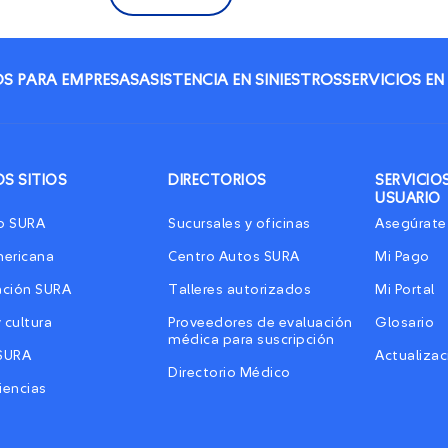
S PARA EMPRESAS
ASISTENCIA EN SINIESTROS
SERVICIOS EN
S SITIOS
DIRECTORIOS
SERVICIOS
USUARIO
o SURA
Sucursales y oficinas
Asegúrate
mericana
Centro Autos SURA
Mi Pago
ación SURA
Talleres autorizados
Mi Portal
y cultura
Proveedores de evaluación
Glosario
médica para suscripción
SURA
Actualizac
Directorio Médico
iencias