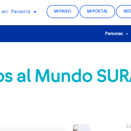
 en:
Panamá
MI PAGO
MI PORTAL
RE
Personas
dos al Mundo SU
11