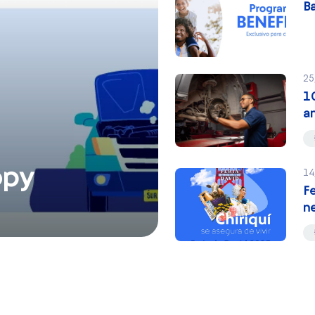
Ba
25
10
an
opy
14
Fe
ne