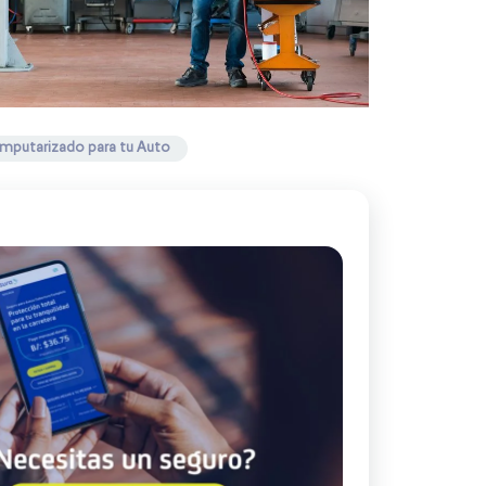
Banner Beneficios – Copy
Banner Beneficios
10 cosas que debes revisar en
tu auto antes de carnavales
Feria de David 2025: Todo lo
mputarizado para tu Auto
que necesitas saber
Los 5 Destinos Más Llamativos
para Viajar en Auto este
Carnaval