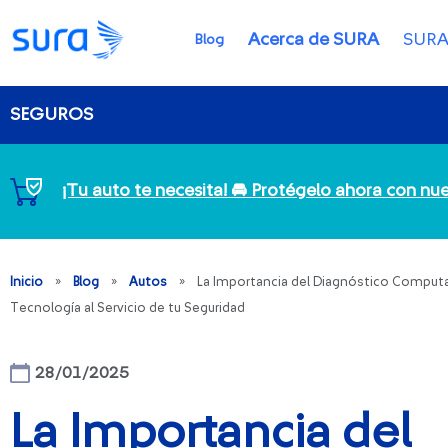
Acerca de SURA
SURA
Blog
SEGUROS
¡Tu auto te necesita! 🚘 Protégelo ahora con n
Inicio
»
Blog
»
Autos
»
La Importancia del Diagnóstico Computa
Tecnología al Servicio de tu Seguridad
28/01/2025
La Importancia del