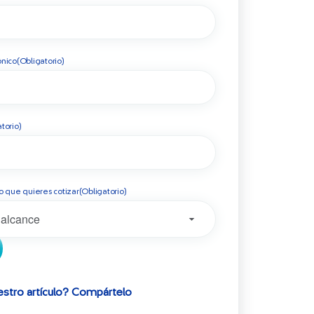
ónico
(Obligatorio)
torio)
o que quieres cotizar
(Obligatorio)
estro artículo? Compártelo