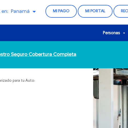
 en:
Panamá
MI PAGO
MI PORTAL
RE
Personas
uestro Seguro Cobertura Completa
rizado para tu Auto: