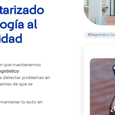
tarizado
ogía al
idad
#Diagnóstico Co
a en que mantenemos
agnóstico
ara detectar problemas en
s antes de que se
a mantener tu auto en