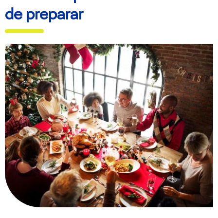
de preparar
Banner Beneficios – Copy
Banner Beneficios
10 cosas que debes revisar en
tu auto antes de carnavales
Feria de David 2025: Todo lo
que necesitas saber
Los 5 Destinos Más Llamativos
para Viajar en Auto este
Carnaval