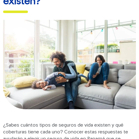
existen?
Banner Beneficios – Copy
Banner Beneficios
10 cosas que debes revisar en
tu auto antes de carnavales
Feria de David 2025: Todo lo
que necesitas saber
Los 5 Destinos Más Llamativos
para Viajar en Auto este
Carnaval
¿Sabes cuántos tipos de seguros de vida existen y qué
coberturas tiene cada uno? Conocer estas respuestas te
ayudarán a elegir un seguro de vida en Panamá que se